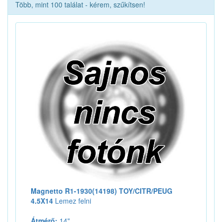
Több, mint 100 találat - kérem, szűkítsen!
Magnetto R1-1930(14198) TOY/CITR/PEUG
4.5X14
Lemez felni
Átmérő:
14"