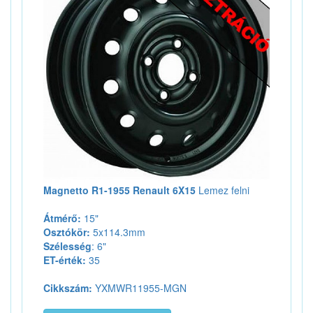
Magnetto R1-1955 Renault 6X15
Lemez felni
Átmérő:
15"
Osztókör:
5x114.3mm
Szélesség
: 6"
ET-érték:
35
Cikkszám:
YXMWR11955-MGN