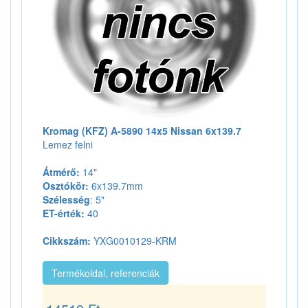
Kromag (KFZ) A-5890 14x5 Nissan 6x139.7
Lemez felni
Átmérő:
14"
Osztókör:
6x139.7mm
Szélesség
: 5"
ET-érték:
40
Cikkszám:
YXG0010129-KRM
Termékoldal, referenciák