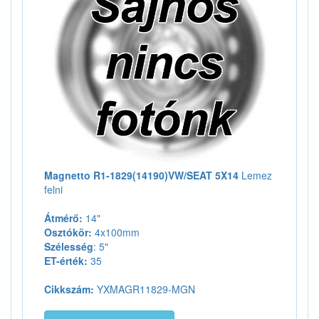
Magnetto R1-1829(14190)VW/SEAT 5X14
Lemez
felni
Átmérő:
14"
Osztókör:
4x100mm
Szélesség
: 5"
ET-érték:
35
Cikkszám:
YXMAGR11829-MGN