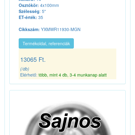
Osztókör:
4x100mm
Szélesség
: 5"
ET-érték:
35
Cikkszám:
YXMWR11930-MGN
Termékoldal, referenciák
13065 Ft.
(/db)
Elérhető:
több, mint 4 db, 3-4 munkanap alatt