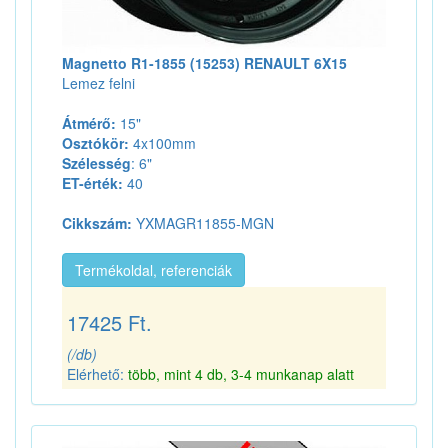
Magnetto R1-1855 (15253) RENAULT 6X15
Lemez felni
Átmérő:
15"
Osztókör:
4x100mm
Szélesség
: 6"
ET-érték:
40
Cikkszám:
YXMAGR11855-MGN
Termékoldal, referenciák
17425 Ft.
(/db)
Elérhető:
több, mint 4 db, 3-4 munkanap alatt