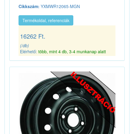
Cikkszám:
YXMWR12065-MGN
Termékoldal, referenciák
16262 Ft.
(/db)
Elérhető:
több, mint 4 db, 3-4 munkanap alatt