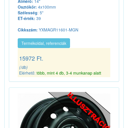
Átmérő:
14"
Osztókör:
4x100mm
Szélesség
: 5"
ET-érték:
39
Cikkszám:
YXMAGR11601-MGN
Termékoldal, referenciák
15972 Ft.
(/db)
Elérhető:
több, mint 4 db, 3-4 munkanap alatt