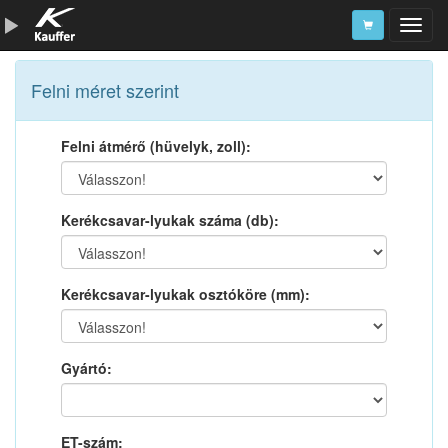
Szerszámkatalógus
Felni méret szerint
Kosár
Felni átmérő (hüvelyk, zoll):
Alkatrészek
Kerékcsavar-lyukak száma (db):
Kerékcsavar-lyukak osztóköre (mm):
Gyártó:
ET-szám: