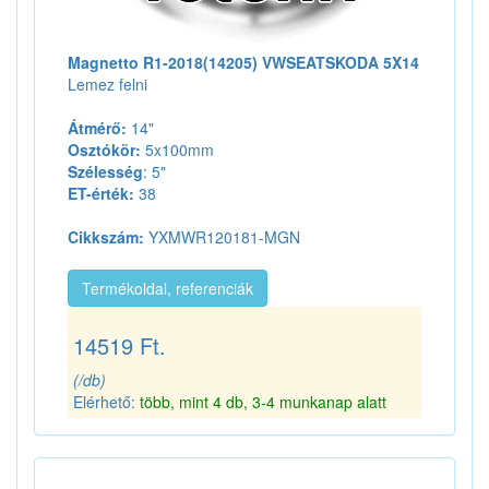
Magnetto R1-2018(14205) VWSEATSKODA 5X14
Lemez felni
Átmérő:
14"
Osztókör:
5x100mm
Szélesség
: 5"
ET-érték:
38
Cikkszám:
YXMWR120181-MGN
Termékoldal, referenciák
14519 Ft.
(/db)
Elérhető:
több, mint 4 db, 3-4 munkanap alatt