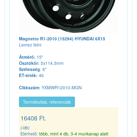
Magnetto R1-2010 (15294) HYUNDAI 6X15
Lemez felni
Átmérő:
15"
Osztókör:
5x114.3mm
Szélesség
: 6"
ET-érték:
46
Cikkszám:
YXMWR12010-MGN
Termékoldal, referenciák
16408 Ft.
(/db)
Elérhető:
több, mint 4 db, 3-4 munkanap alatt