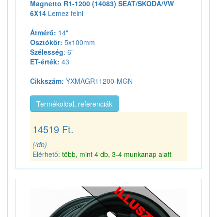
Magnetto R1-1200 (14083) SEAT/SKODA/VW
6X14
Lemez felni
Átmérő:
14"
Osztókör:
5x100mm
Szélesség
: 6"
ET-érték:
43
Cikkszám:
YXMAGR11200-MGN
Termékoldal, referenciák
14519 Ft.
(/db)
Elérhető:
több, mint 4 db, 3-4 munkanap alatt