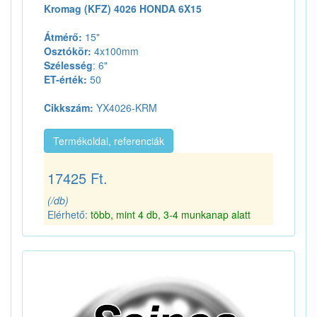
Kromag (KFZ) 4026 HONDA 6X15
Átmérő:
15"
Osztókör:
4x100mm
Szélesség
: 6"
ET-érték:
50
Cikkszám:
YX4026-KRM
Termékoldal, referenciák
17425 Ft.
(/db)
Elérhető:
több, mint 4 db, 3-4 munkanap alatt