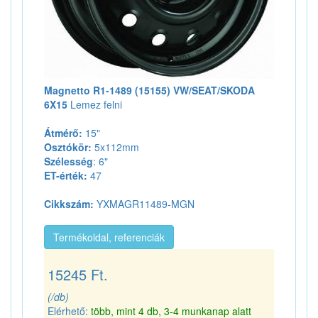
Magnetto R1-1489 (15155) VW/SEAT/SKODA
6X15
Lemez felni
Átmérő:
15"
Osztókör:
5x112mm
Szélesség
: 6"
ET-érték:
47
Cikkszám:
YXMAGR11489-MGN
Termékoldal, referenciák
15245 Ft.
(/db)
Elérhető:
több, mint 4 db, 3-4 munkanap alatt