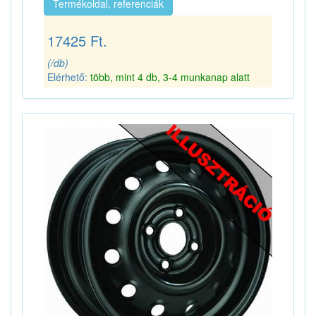
Termékoldal, referenciák
17425 Ft.
(/db)
Elérhető:
több, mint 4 db, 3-4 munkanap alatt