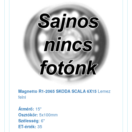
Magnetto R1-2065 SKODA SCALA 6X15
Lemez
felni
Átmérő:
15"
Osztókör:
5x100mm
Szélesség
: 6"
ET-érték:
35