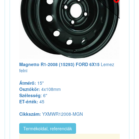
Magnetto R1-2008 (15293) FORD 6X15
Lemez
felni
Átmérő:
15"
Osztókör:
4x108mm
Szélesség
: 6"
ET-érték:
45
Cikkszám:
YXMWR12008-MGN
Termékoldal, referenciák