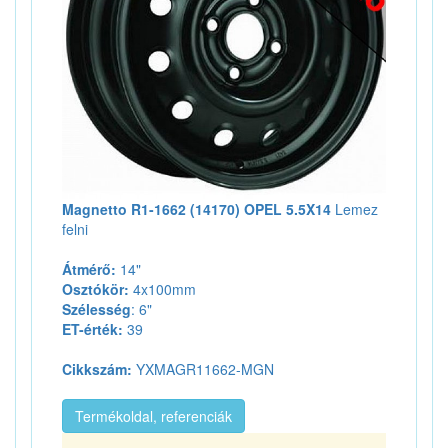
Magnetto R1-1662 (14170) OPEL 5.5X14
Lemez
felni
Átmérő:
14"
Osztókör:
4x100mm
Szélesség
: 6"
ET-érték:
39
Cikkszám:
YXMAGR11662-MGN
Termékoldal, referenciák