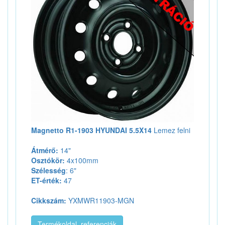
Magnetto R1-1903 HYUNDAI 5.5X14
Lemez felni
Átmérő:
14"
Osztókör:
4x100mm
Szélesség
: 6"
ET-érték:
47
Cikkszám:
YXMWR11903-MGN
Termékoldal, referenciák