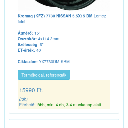
Kromag (KFZ) 7730 NISSAN 5.5X15 DM
Lemez
felni
Átmérő:
15"
Osztókör:
4x114.3mm
Szélesség
: 6"
ET-érték:
40
Cikkszám:
YX7730DM-KRM
Termékoldal, referenciák
15990 Ft.
(/db)
Elérhető:
több, mint 4 db, 3-4 munkanap alatt