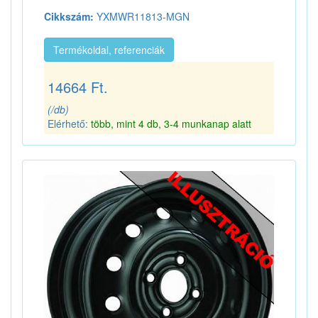
Cikkszám:
YXMWR11813-MGN
Termékoldal, referenciák
14664 Ft.
(/db)
Elérhető:
több, mint 4 db, 3-4 munkanap alatt