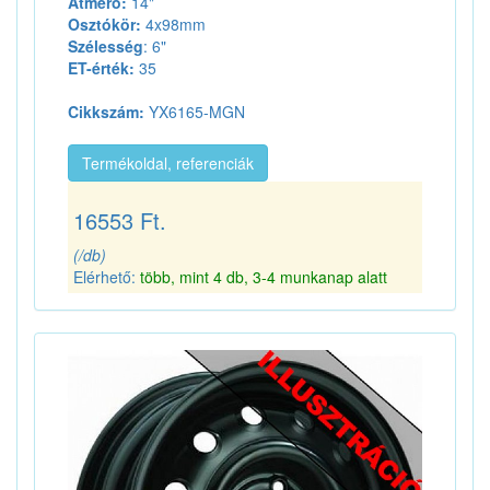
Átmérő:
14"
Osztókör:
4x98mm
Szélesség
: 6"
ET-érték:
35
Cikkszám:
YX6165-MGN
Termékoldal, referenciák
16553 Ft.
(/db)
Elérhető:
több, mint 4 db, 3-4 munkanap alatt