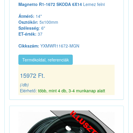
Magnetto R1-1672 SKODA 6X14
Lemez felni
Átmérő:
14"
Osztókör:
5x100mm
Szélesség
: 6"
ET-érték:
37
Cikkszám:
YXMWR11672-MGN
Termékoldal, referenciák
15972 Ft.
(/db)
Elérhető:
több, mint 4 db, 3-4 munkanap alatt