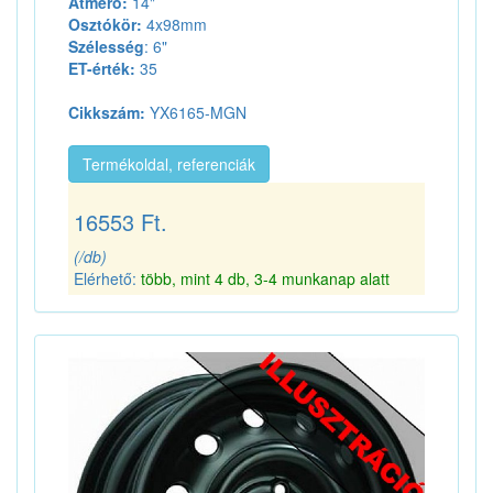
Átmérő:
14"
Osztókör:
4x98mm
Szélesség
: 6"
ET-érték:
35
Cikkszám:
YX6165-MGN
Termékoldal, referenciák
16553 Ft.
(/db)
Elérhető:
több, mint 4 db, 3-4 munkanap alatt