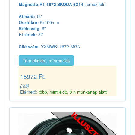
Magnetto R1-1672 SKODA 6X14
Lemez felni
Átmérő:
14"
Osztókör:
5x100mm
Szélesség
: 6"
ET-érték:
37
Cikkszám:
YXMWR11672-MGN
Termékoldal, referenciák
15972 Ft.
(/db)
Elérhető:
több, mint 4 db, 3-4 munkanap alatt