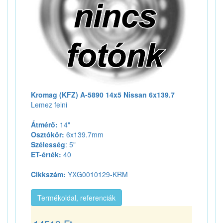
Kromag (KFZ) A-5890 14x5 Nissan 6x139.7
Lemez felni
Átmérő:
14"
Osztókör:
6x139.7mm
Szélesség
: 5"
ET-érték:
40
Cikkszám:
YXG0010129-KRM
Termékoldal, referenciák