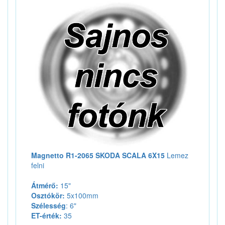
Magnetto R1-2065 SKODA SCALA 6X15
Lemez
felni
Átmérő:
15"
Osztókör:
5x100mm
Szélesség
: 6"
ET-érték:
35