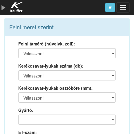
Szerszámkatalógus
Felni méret szerint
Kosár
Felni átmérő (hüvelyk, zoll):
Alkatrészek
Kerékcsavar-lyukak száma (db):
Kerékcsavar-lyukak osztóköre (mm):
Gyártó:
ET-szám: