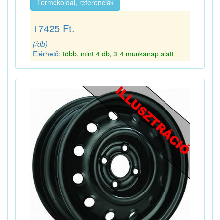
Termékoldal, referenciák
17425 Ft.
(/db)
Elérhető:
több, mint 4 db, 3-4 munkanap alatt