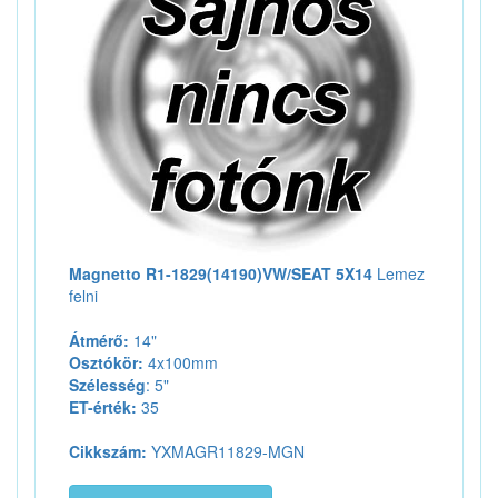
Magnetto R1-1829(14190)VW/SEAT 5X14
Lemez
felni
Átmérő:
14"
Osztókör:
4x100mm
Szélesség
: 5"
ET-érték:
35
Cikkszám:
YXMAGR11829-MGN