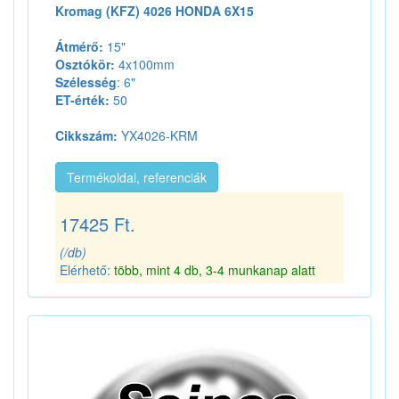
Kromag (KFZ) 4026 HONDA 6X15
Átmérő:
15"
Osztókör:
4x100mm
Szélesség
: 6"
ET-érték:
50
Cikkszám:
YX4026-KRM
Termékoldal, referenciák
17425 Ft.
(/db)
Elérhető:
több, mint 4 db, 3-4 munkanap alatt