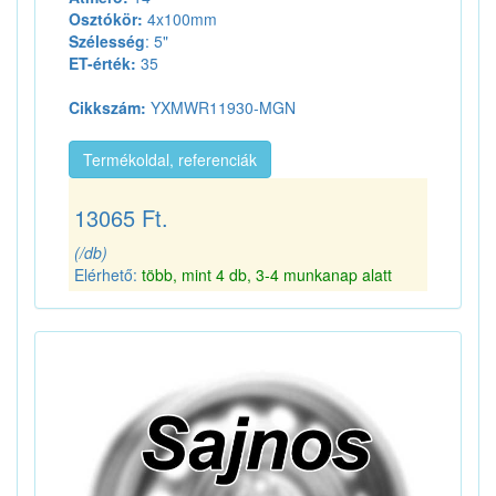
Osztókör:
4x100mm
Szélesség
: 5"
ET-érték:
35
Cikkszám:
YXMWR11930-MGN
Termékoldal, referenciák
13065 Ft.
(/db)
Elérhető:
több, mint 4 db, 3-4 munkanap alatt