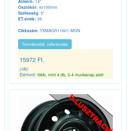
Átmérő:
14"
Osztókör:
4x100mm
Szélesség
: 5"
ET-érték:
39
Cikkszám:
YXMAGR11601-MGN
Termékoldal, referenciák
15972 Ft.
(/db)
Elérhető:
több, mint 4 db, 3-4 munkanap alatt