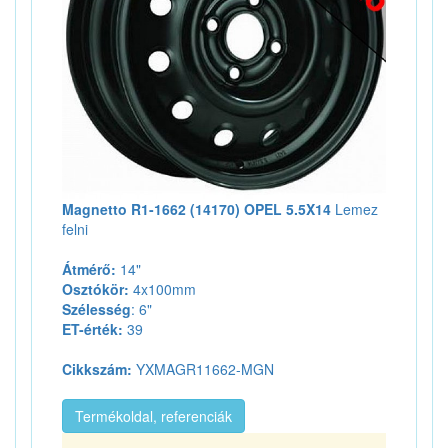
Magnetto R1-1662 (14170) OPEL 5.5X14
Lemez
felni
Átmérő:
14"
Osztókör:
4x100mm
Szélesség
: 6"
ET-érték:
39
Cikkszám:
YXMAGR11662-MGN
Termékoldal, referenciák