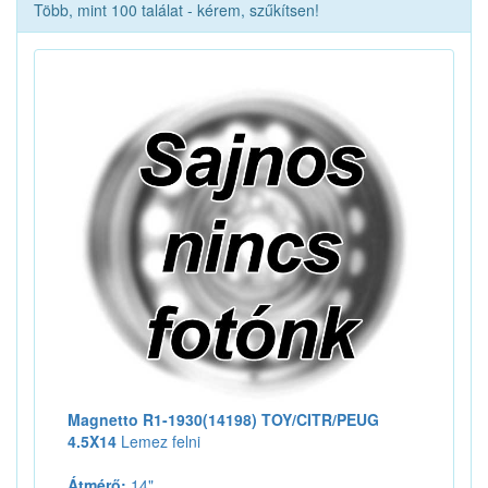
Több, mint 100 találat - kérem, szűkítsen!
Magnetto R1-1930(14198) TOY/CITR/PEUG
4.5X14
Lemez felni
Átmérő:
14"