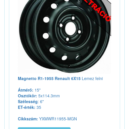
Magnetto R1-1955 Renault 6X15
Lemez felni
Átmérő:
15"
Osztókör:
5x114.3mm
Szélesség
: 6"
ET-érték:
35
Cikkszám:
YXMWR11955-MGN