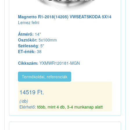
Magnetto R1-2018(14205) VWSEATSKODA 5X14
Lemez felni
Átmérő:
14"
Osztókör:
5x100mm
Szélesség
: 5"
ET-érték:
38
Cikkszám:
YXMWR120181-MGN
Termékoldal, referenciák
14519 Ft.
(/db)
Elérhető:
több, mint 4 db, 3-4 munkanap alatt