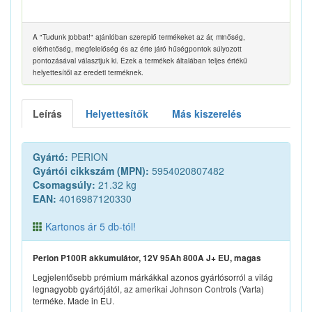
A "Tudunk jobbat!" ajánlóban szereplő termékeket az ár, minőség,
elérhetőség, megfelelőség és az érte járó hűségpontok súlyozott
pontozásával választjuk ki. Ezek a termékek általában teljes értékű
helyettesítői az eredeti terméknek.
Leírás
Helyettesítők
Más kiszerelés
Gyártó:
PERION
Gyártói cikkszám (MPN):
5954020807482
Csomagsúly:
21.32 kg
EAN:
4016987120330
Kartonos ár 5 db-tól!
Perion P100R akkumulátor, 12V 95Ah 800A J+ EU, magas
Legjelentősebb prémium márkákkal azonos gyártósorról a világ
legnagyobb gyártójától, az amerikai Johnson Controls (Varta)
terméke. Made in EU.