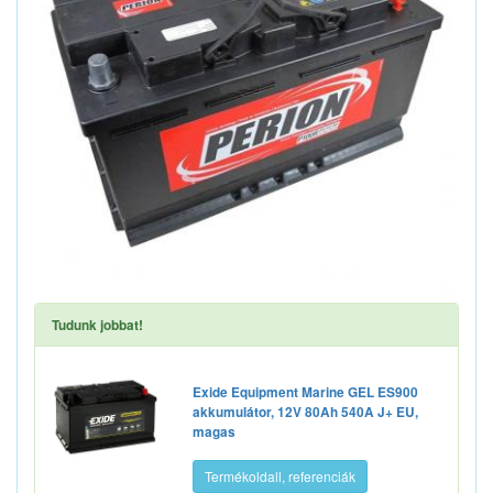
Tudunk jobbat!
Exide Equipment Marine GEL ES900
akkumulátor, 12V 80Ah 540A J+ EU,
magas
Termékoldall, referenciák