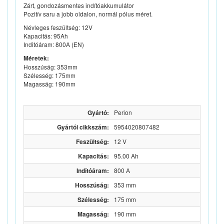
Zárt, gondozásmentes indítóakkumulátor
Pozitív saru a jobb oldalon, normál pólus méret.
Névleges feszültség: 12V
Kapacitás: 95Ah
Inditóáram: 800A (EN)
Méretek:
Hosszúság: 353mm
Szélesség: 175mm
Magasság: 190mm
Gyártó:
Perion
Gyártói cikkszám:
5954020807482
Feszültség:
12 V
Kapacitás:
95.00 Ah
Indítóáram:
800 A
Hosszúság:
353 mm
Szélesség:
175 mm
Magasság:
190 mm