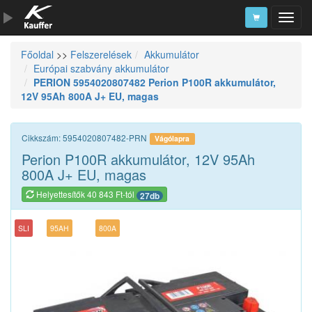
Főoldal
>>
Felszerelések
Akkumulátor
Szerszámkatalógus
Európai szabvány akkumulátor
PERION 5954020807482 Perion P100R akkumulátor,
Kosár
12V 95Ah 800A J+ EU, magas
Alkatrészek
Cikkszám: 5954020807482-PRN
Vágólapra
Perion P100R akkumulátor, 12V 95Ah
800A J+ EU, magas
Helyettesítők 40 843 Ft-tól
27db
SLI
95AH
800A