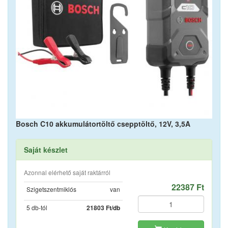
Bosch C10 akkumulátortöltő csepptöltő, 12V, 3,5A
Saját készlet
Azonnal elérhető saját raktárról
22387 Ft
Szigetszentmiklós
van
5 db-tól
21803 Ft/db