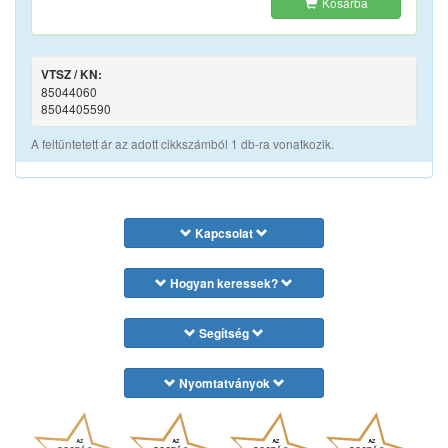
Kosárba
VTSZ / KN:
85044060
8504405590
A feltüntetett ár az adott cikkszámból 1 db-ra vonatkozik.
Kapcsolat
Hogyan keressek?
Segítség
Nyomtatványok