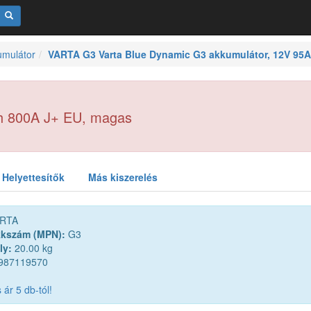
umulátor
VARTA G3 Varta Blue Dynamic G3 akkumulátor, 12V 95
Ah 800A J+ EU, magas
Helyettesítők
Más kiszerelés
RTA
kkszám (MPN):
G3
ly:
20.00 kg
987119570
ár 5 db-tól!