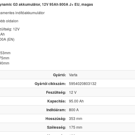
Dynamic G3 akkumulátor, 12V 95Ah 800A J+ EU, magas
ásmentes indítóakkumulátor
jobb oldalon
zültség: 12V
5Ah
800A (EN)
 353mm
175mm
190mm
Gyártó:
Varta
Gyártói cikkszám:
5954020803132
Feszültség:
12 V
Kapacitás:
95.00 Ah
Indítóáram:
800 A
Hosszúság:
353 mm
Szélesség:
175 mm