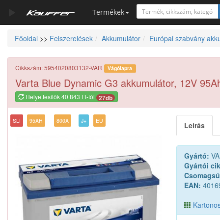
Termékek
Főoldal
>>
Felszerelések
Akkumulátor
Európai szabvány akk
Szerszámkatalógus
Kosár
Cikkszám: 5954020803132-VAR
Vágólapra
Alkatrészek
Varta Blue Dynamic G3 akkumulátor, 12V 95
Helyettesítők 40 843 Ft-tól
27db
SLI
95AH
800A
J+
EU
Leírás
Gyártó:
VA
Gyártói ci
Csomagsú
EAN:
4016
Kartonos 