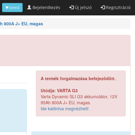
Bejelentkezés
Új jelszó
Regisztráció
(üres)
Ah 800A J+ EU, magas
A termék forgalmazása befejeződött.
Utódja: VARTA G3
Varta Dynamic SLI G3 akkumulátor, 12V
95Ah 800A J+ EU, magas.
Ide kattintva megnézheti!