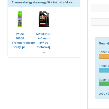
A termékkel gyakran együtt vásárolt cikkek:
Petec
Motul 8100
70060
X-Clean+
Bremsenreiniger
5W-30
Mennyi
Spray, pr...
motorolaj,
...
Ebben a
Ebben a
Ebben a
Jobb vé