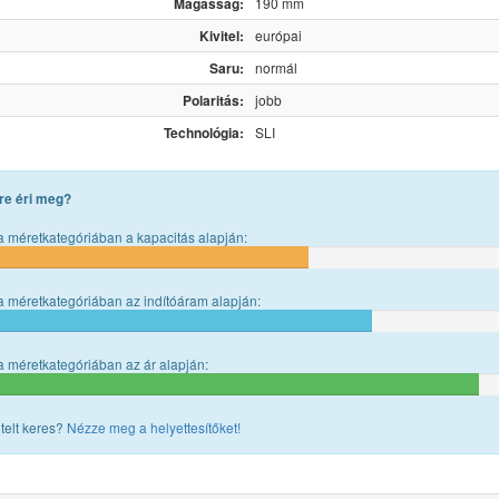
Magasság:
190 mm
Kivitel:
európai
Saru:
normál
Polaritás:
jobb
Technológia:
SLI
re éri meg?
 méretkategóriában a kapacitás alapján:
 méretkategóriában az indítóáram alapján:
 méretkategóriában az ár alapján:
telt keres?
Nézze meg a helyettesítőket!