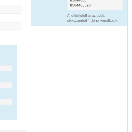
8504405590
A feltüntetett ár az adott
cikkszámból 1 db-ra vonatkozik.