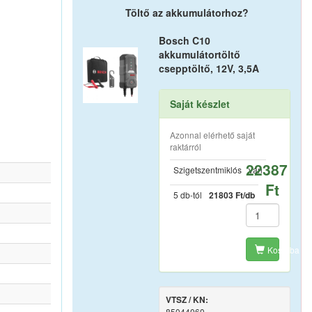
Töltő az akkumulátorhoz?
Bosch C10
akkumulátortöltő
csepptöltő, 12V, 3,5A
Saját készlet
Azonnal elérhető saját
raktárról
22387
Szigetszentmiklós
van
Ft
5 db-tól
21803 Ft/db
Kosárba
VTSZ / KN:
85044060