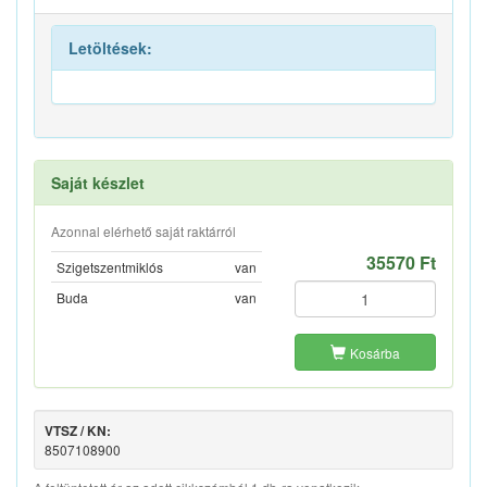
Letöltések:
Saját készlet
Azonnal elérhető saját raktárról
35570 Ft
Szigetszentmiklós
van
Buda
van
Kosárba
VTSZ / KN:
8507108900