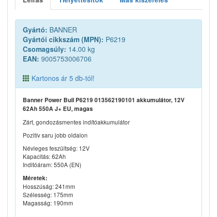
Gyártó:
BANNER
Gyártói cikkszám (MPN):
P6219
Csomagsúly:
14.00 kg
EAN:
9005753006706
Kartonos ár 5 db-tól!
Banner Power Bull P6219 013562190101 akkumulátor, 12V
62Ah 550A J+ EU, magas
Zárt, gondozásmentes indítóakkumulátor
Pozitív saru jobb oldalon
Névleges feszültség: 12V
Kapacitás: 62Ah
Inditóáram: 550A (EN)
Méretek:
Hosszúság: 241mm
Szélesség: 175mm
Magasság: 190mm