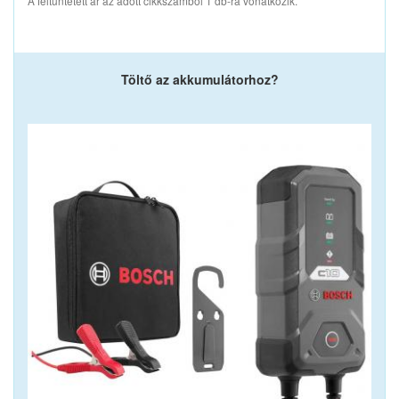
A feltüntetett ár az adott cikkszámból 1 db-ra vonatkozik.
Töltő az akkumulátorhoz?