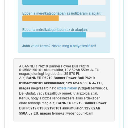
Ebben a méretkategóriában az indítóáram alapján:
Ebben a méretkategóriában az ár alapján:
Jobb vételt keres?
Nézze meg a helyettesítőket!
A BANNER P6219 Banner Power Bull P6219
013562190101 akkumulátor, 12V 62Ah 550A J+ EU,
magas jelenlegi legjobb ára: 35 570 Ft.
A(z)
BANNER P6219 Banner Power Bull P6219
013562190101 akkumulátor, 12V 62Ah 550A J+ EU,
megvásárolható
üzleteinkben
(Szigetszentmiklós,
magas
Dél-Buda), vagy kiszállítjuk önnek futárszolgálattal.
Kérjük, hogy a biztos rendelkezésre állás érdekében
előre rendelje meg a(z)
BANNER P6219 Banner Power
Bull P6219 013562190101 akkumulátor, 12V 62Ah
terméket webshopunkban!
550A J+ EU, magas