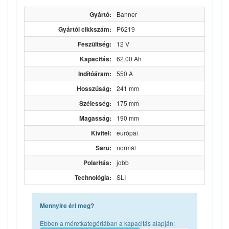
Gyártó:
Banner
Gyártói cikkszám:
P6219
Feszültség:
12 V
Kapacitás:
62.00 Ah
Indítóáram:
550 A
Hosszúság:
241 mm
Szélesség:
175 mm
Magasság:
190 mm
Kivitel:
európai
Saru:
normál
Polaritás:
jobb
Technológia:
SLI
Mennyire éri meg?
Ebben a méretkategóriában a kapacitás alapján: