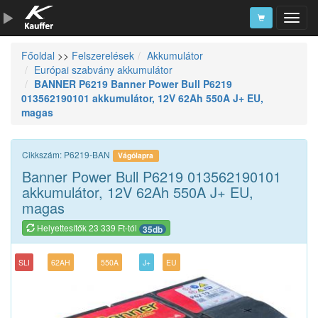
Főoldal
>>
Felszerelések
Akkumulátor
Szerszámkatalógus
Európai szabvány akkumulátor
BANNER P6219 Banner Power Bull P6219
Kosár
013562190101 akkumulátor, 12V 62Ah 550A J+ EU,
Alkatrészek
magas
Cikkszám: P6219-BAN
Vágólapra
Banner Power Bull P6219 013562190101
akkumulátor, 12V 62Ah 550A J+ EU,
magas
Helyettesítők 23 339 Ft-tól
35db
SLI
62AH
550A
J+
EU