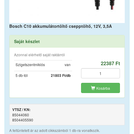
Bosch C10 akkumulátortöltő csepptöltő, 12V, 3,5A
Saját készlet
Azonnal elérhető saját raktárról
22387 Ft
Szigetszentmiklós
van
5 db-tól
21803 Ft/db
Kosárba
VTSZ / KN:
85044060
8504405590
A feltüntetett ár az adott cikkszámból 1 db-ra vonatkozik.