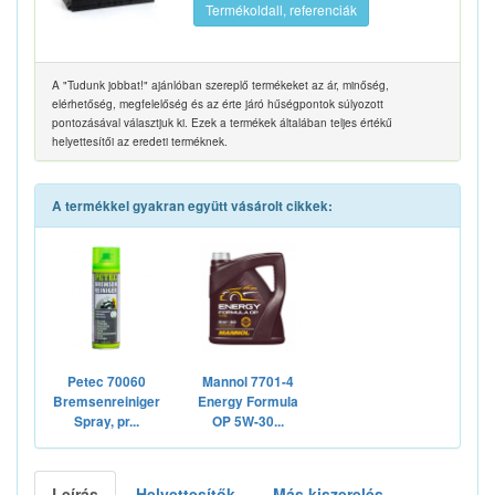
Termékoldall, referenciák
A "Tudunk jobbat!" ajánlóban szereplő termékeket az ár, minőség,
elérhetőség, megfelelőség és az érte járó hűségpontok súlyozott
pontozásával választjuk ki. Ezek a termékek általában teljes értékű
helyettesítői az eredeti terméknek.
A termékkel gyakran együtt vásárolt cikkek:
Petec 70060
Mannol 7701-4
Bremsenreiniger
Energy Formula
Spray, pr...
OP 5W-30...
Leírás
Helyettesítők
Más kiszerelés