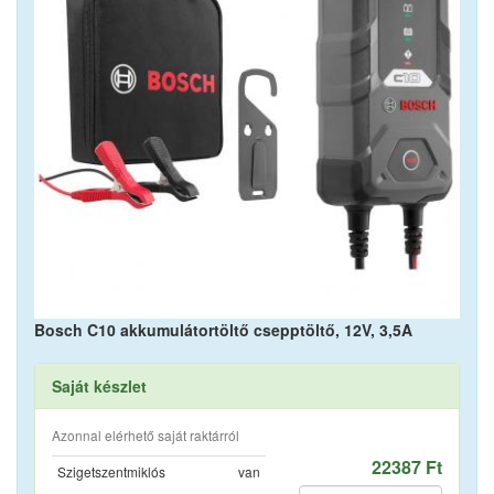
Bosch C10 akkumulátortöltő csepptöltő, 12V, 3,5A
Saját készlet
Azonnal elérhető saját raktárról
22387 Ft
Szigetszentmiklós
van