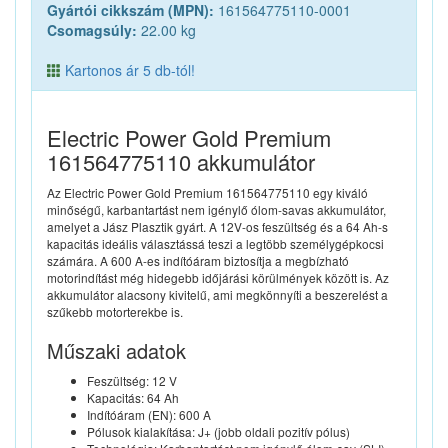
Gyártói cikkszám (MPN):
161564775110-0001
Csomagsúly:
22.00 kg
Kartonos ár 5 db-tól!
Electric Power Gold Premium
161564775110 akkumulátor
Az Electric Power Gold Premium 161564775110 egy kiváló
minőségű, karbantartást nem igénylő ólom-savas akkumulátor,
amelyet a Jász Plasztik gyárt. A 12V-os feszültség és a 64 Ah-s
kapacitás ideális választássá teszi a legtöbb személygépkocsi
számára. A 600 A-es indítóáram biztosítja a megbízható
motorindítást még hidegebb időjárási körülmények között is. Az
akkumulátor alacsony kivitelű, ami megkönnyíti a beszerelést a
szűkebb motorterekbe is.
Műszaki adatok
Feszültség: 12 V
Kapacitás: 64 Ah
Indítóáram (EN): 600 A
Pólusok kialakítása: J+ (jobb oldali pozitív pólus)