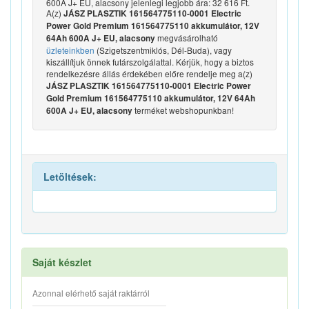
600A J+ EU, alacsony jelenlegi legjobb ára: 32 616 Ft.
A(z)
JÁSZ PLASZTIK 161564775110-0001 Electric
Power Gold Premium 161564775110 akkumulátor, 12V
megvásárolható
64Ah 600A J+ EU, alacsony
üzleteinkben
(Szigetszentmiklós, Dél-Buda), vagy
kiszállítjuk önnek futárszolgálattal. Kérjük, hogy a biztos
rendelkezésre állás érdekében előre rendelje meg a(z)
JÁSZ PLASZTIK 161564775110-0001 Electric Power
Gold Premium 161564775110 akkumulátor, 12V 64Ah
terméket webshopunkban!
600A J+ EU, alacsony
Letöltések:
Saját készlet
Azonnal elérhető saját raktárról