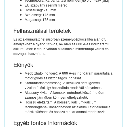
Technológia: Karbantartást nem igénylő ólom-sav (SLI)
EU szabvány szerinti méret
Hosszúság: 210 mm
Szélesség: 175 mm
Magasság: 175 mm
Felhasználási területek
Ez az akkumulátor elsősorban személygépkocsikba ajánlott,
amelyekhez a gyártó 12V-os, 64 Ah-s és 600 A-es indítóáramú
akkumulátort ír elő. Kiválóan alkalmas a mindennapi városi és
országúti használatra.
Előnyök
Megbízható indítóerő: A 600 A-es indítóáram garantálja a
motor gyors és biztonságos indítását.
Karbantartásmentesség: A készülék nem igényel
vízutántöltést, így használata rendkívül kényelmes.
Alacsony kivitel: A kompakt méretnek köszönhetően
számos járműben könnyen elhelyezhető.
Hosszú élettartam: A korszerű kalcium-kalcium
technológiának köszönhetően az akkumulátor ellenáll a
mélykisülésnek és hosszú élettartammal rendelkezik.
Egyéb fontos információk