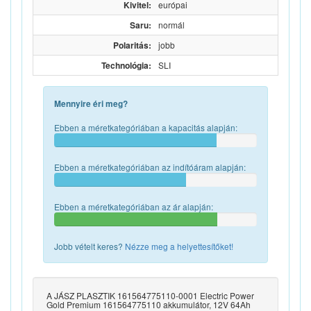
Kivitel:
európai
Saru:
normál
Polaritás:
jobb
Technológia:
SLI
Mennyire éri meg?
Ebben a méretkategóriában a kapacitás alapján:
Ebben a méretkategóriában az indítóáram alapján:
Ebben a méretkategóriában az ár alapján:
Jobb vételt keres?
Nézze meg a helyettesítőket!
A JÁSZ PLASZTIK 161564775110-0001 Electric Power
Gold Premium 161564775110 akkumulátor, 12V 64Ah