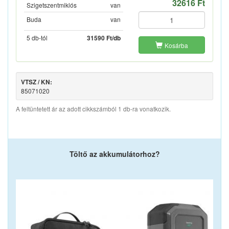
32616 Ft
Szigetszentmiklós
van
Buda
van
5 db-tól
31590 Ft/db
Kosárba
VTSZ / KN:
85071020
A feltüntetett ár az adott cikkszámból 1 db-ra vonatkozik.
Töltő az akkumulátorhoz?