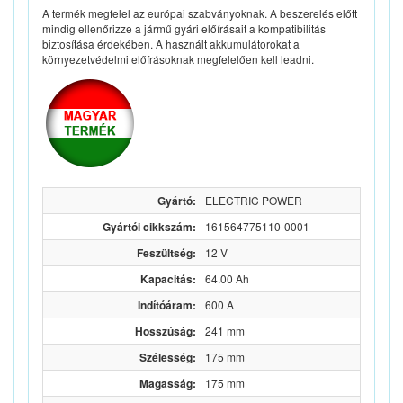
A termék megfelel az európai szabványoknak. A beszerelés előtt
mindig ellenőrizze a jármű gyári előírásait a kompatibilitás
biztosítása érdekében. A használt akkumulátorokat a
környezetvédelmi előírásoknak megfelelően kell leadni.
Gyártó:
ELECTRIC POWER
Gyártói cikkszám:
161564775110-0001
Feszültség:
12 V
Kapacitás:
64.00 Ah
Indítóáram:
600 A
Hosszúság:
241 mm
Szélesség:
175 mm
Magasság:
175 mm