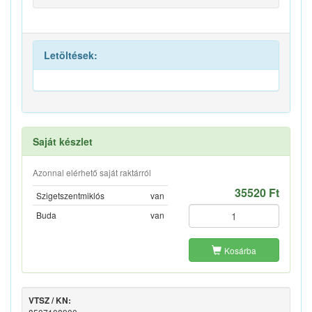
Letöltések:
Saját készlet
Azonnal elérhető saját raktárról
35520 Ft
Szigetszentmiklós
van
Buda
van
Kosárba
VTSZ / KN: