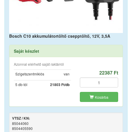
Bosch C10 akkumulátortöltő csepptöltő, 12V, 3,5A
Saját készlet
Azonnal elérhető saját raktárról
22387 Ft
Szigetszentmiklós
van
5 db-tól
21803 Ft/db
Kosárba
VTSZ / KN:
85044060
8504405590