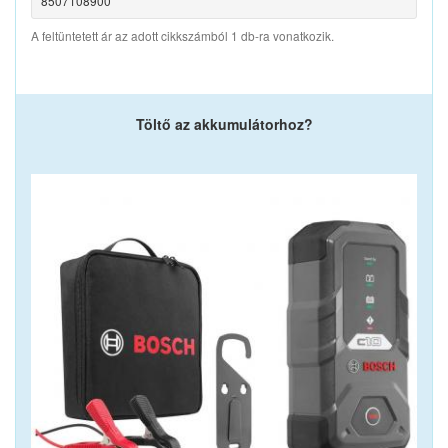
8507108900
A feltüntetett ár az adott cikkszámból 1 db-ra vonatkozik.
Töltő az akkumulátorhoz?