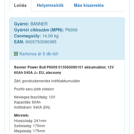
Leírás
Helyettesítők
Más kiszerelés
Gyártó:
BANNER
Gyártói cikkszám (MPN):
P6009
Csomagsúly:
14.00 kg
EAN:
9005753090385
Kartonos ár 5 db-tól!
Banner Power Bull P6009 013560090101 akkumulátor, 12V
60Ah 540A J+ EU, alacsony
Zárt, gondozásmentes indítóakkumulátor
Pozitív saru jobb oldalon
Névleges feszültség: 12V
Kapacitás: 60Ah
Inditóáram: 540A (EN)
Méretek:
Hosszúság: 241mm
Szélesség: 175mm
Magasság: 175mm