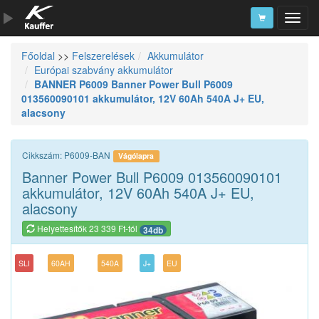
Főoldal
>>
Felszerelések
Akkumulátor
Szerszámkatalógus
Európai szabvány akkumulátor
BANNER P6009 Banner Power Bull P6009
Kosár
013560090101 akkumulátor, 12V 60Ah 540A J+ EU,
Alkatrészek
alacsony
Cikkszám: P6009-BAN
Vágólapra
Banner Power Bull P6009 013560090101
akkumulátor, 12V 60Ah 540A J+ EU,
alacsony
Helyettesítők 23 339 Ft-tól
34db
SLI
60AH
540A
J+
EU