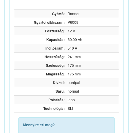
Gyártó:
Banner
Gyártói cikkszám:
P6009
Feszültség:
12 V
Kapacitás:
60.00 Ah
Indítóáram:
540 A
Hosszúság:
241 mm
Szélesség:
175 mm
Magasság:
175 mm
Kivitel:
európai
Saru:
normál
Polaritás:
jobb
Technológia:
SLI
Mennyire éri meg?