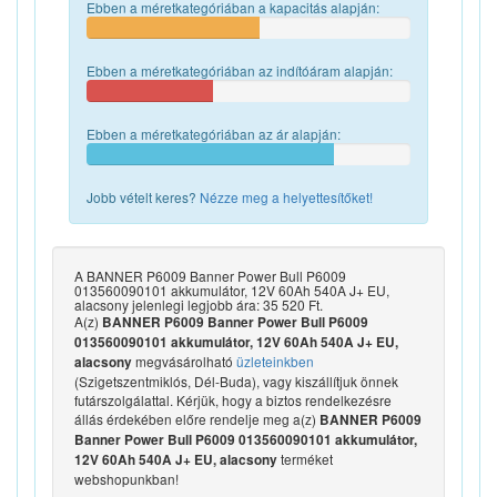
Ebben a méretkategóriában a kapacitás alapján:
Ebben a méretkategóriában az indítóáram alapján:
Ebben a méretkategóriában az ár alapján:
Jobb vételt keres?
Nézze meg a helyettesítőket!
A BANNER P6009 Banner Power Bull P6009
013560090101 akkumulátor, 12V 60Ah 540A J+ EU,
alacsony jelenlegi legjobb ára: 35 520 Ft.
A(z)
BANNER P6009 Banner Power Bull P6009
013560090101 akkumulátor, 12V 60Ah 540A J+ EU,
megvásárolható
üzleteinkben
alacsony
(Szigetszentmiklós, Dél-Buda), vagy kiszállítjuk önnek
futárszolgálattal. Kérjük, hogy a biztos rendelkezésre
állás érdekében előre rendelje meg a(z)
BANNER P6009
Banner Power Bull P6009 013560090101 akkumulátor,
terméket
12V 60Ah 540A J+ EU, alacsony
webshopunkban!