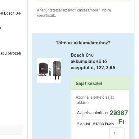
A feltüntetett ár az adott cikkszámból 1 db-ra
ert Bosch S4-
vonatkozik.
y
Töltő az akkumulátorhoz?
lapú ötvözet)
Bosch C10
akkumulátortöltő
csepptöltő, 12V, 3,5A
Saját készlet
Azonnal elérhető saját
raktárról
22387
Szigetszentmiklós
van
Ft
5 db-tól
21803 Ft/db