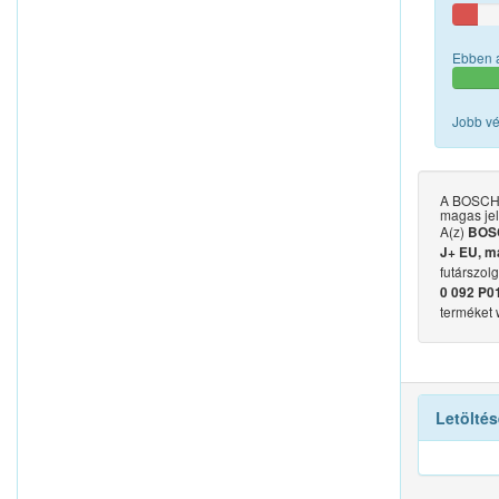
Ebben a
Jobb vé
A BOSCH 
magas jel
A(z)
BOSC
J+ EU, m
futárszol
0 092 P0
terméket
Letöltés