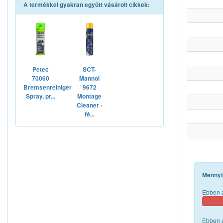
A termékkel gyakran együtt vásárolt cikkek:
Petec
SCT-
70060
Mannol
Bremsenreiniger
9672
Spray, pr...
Montage
Cleaner -
fé...
Mennyi
Ebben a
Ebben a