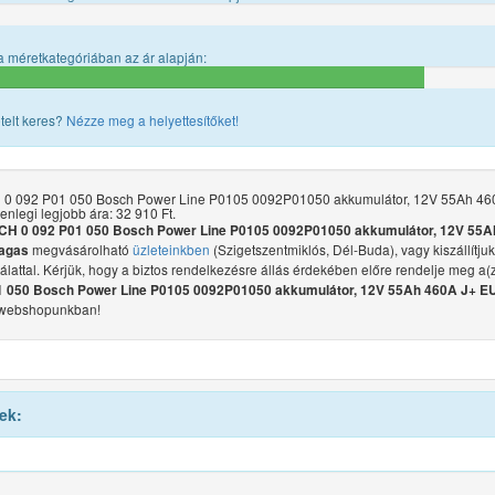
 méretkategóriában az ár alapján:
telt keres?
Nézze meg a helyettesítőket!
0 092 P01 050 Bosch Power Line P0105 0092P01050 akkumulátor, 12V 55Ah 46
enlegi legjobb ára: 32 910 Ft.
H 0 092 P01 050 Bosch Power Line P0105 0092P01050 akkumulátor, 12V 55A
megvásárolható
üzleteinkben
(Szigetszentmiklós, Dél-Buda), vagy kiszállítju
agas
gálattal. Kérjük, hogy a biztos rendelkezésre állás érdekében előre rendelje meg a(
1 050 Bosch Power Line P0105 0092P01050 akkumulátor, 12V 55Ah 460A J+ E
 webshopunkban!
ek: