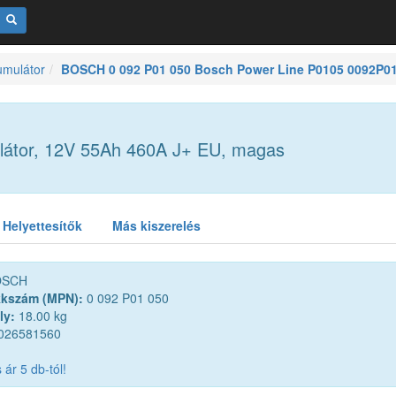
umulátor
BOSCH 0 092 P01 050 Bosch Power Line P0105 0092P01
átor, 12V 55Ah 460A J+ EU, magas
Helyettesítők
Más kiszerelés
SCH
kkszám (MPN):
0 092 P01 050
ly:
18.00 kg
026581560
ár 5 db-tól!