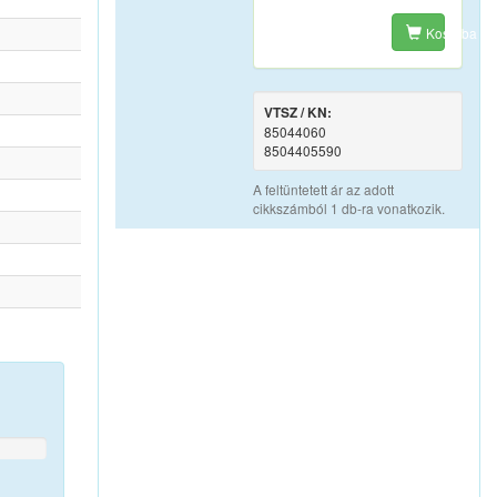
Kosárba
VTSZ / KN:
85044060
8504405590
A feltüntetett ár az adott
cikkszámból 1 db-ra vonatkozik.