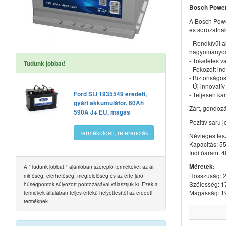
Bosch Power
A Bosch Powe
es sorozatna
- Rendkívül a
hagyományos
- Tökéletes v
Tudunk jobbat!
- Fokozott in
- Biztonságos
- Új innovatí
Ford SLI 1935549 eredeti,
- Teljesen k
gyári akkumulátor, 60Ah
Zárt, gondoz
590A J+ EU, magas
Pozitív saru 
Termékoldall, referenciák
Névleges fes
Kapacitás: 5
Indítóáram: 
Méretek:
A "Tudunk jobbat!" ajánlóban szereplő termékeket az ár,
Hosszúság:
minőség, elérhetőség, megfelelőség és az érte járó
Szélesség: 
hűségpontok súlyozott pontozásával választjuk ki. Ezek a
Magasság: 
termékek általában teljes értékű helyettesítői az eredeti
terméknek.