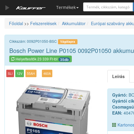
Termékek
Főoldal
>>
Felszerelések
Akkumulátor
Európai szabvány akk
Szerszámkatalógus
Kosár
Cikkszám: 0092P01050-BSC
Vágólapra
Alkatrészek
Bosch Power Line P0105 0092P01050 akkumul
Helyettesítők 23 339 Ft-tól
35db
SLI
12V
55AH
460A
Leírás
Gyártó:
BO
Gyártói ci
Csomagsú
EAN:
4047
Kartonos 