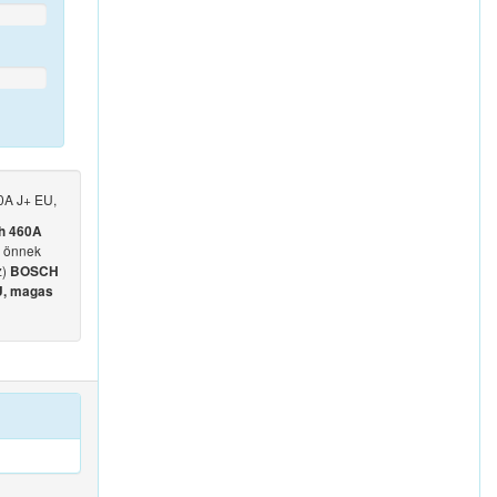
0A J+ EU,
h 460A
k önnek
z)
BOSCH
U, magas