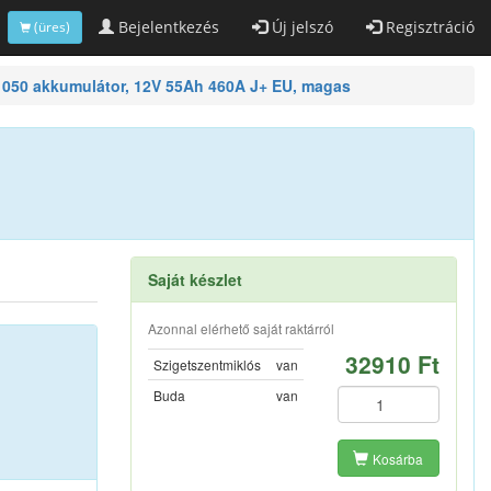
Bejelentkezés
Új jelszó
Regisztráció
(üres)
050 akkumulátor, 12V 55Ah 460A J+ EU, magas
Saját készlet
Azonnal elérhető saját raktárról
32910 Ft
Szigetszentmiklós
van
Buda
van
Kosárba