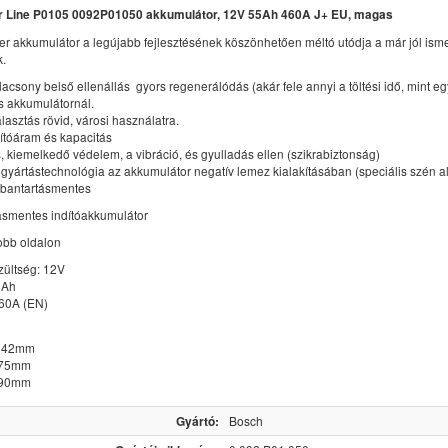
 Line P0105 0092P01050 akkumulátor, 12V 55Ah 460A J+ EU, magas
r akkumulátor a legújabb fejlesztésének köszönhetően méltó utódja a már jól ism
k.
lacsony belső ellenállás  gyors regenerálódás (akár fele annyi a töltési idő, mint eg
 akkumulátornál.
álasztás rövid, városi használatra.
dítóáram és kapacitás
, kiemelkedő védelem, a vibráció, és gyulladás ellen (szikrabiztonság)
v gyártástechnológia az akkumulátor negatív lemez kialakításában (speciális szén a
arbantartásmentes
ásmentes indítóakkumulátor
jobb oldalon
zültség: 12V
5Ah
460A (EN)
 242mm
175mm
190mm
Gyártó:
Bosch