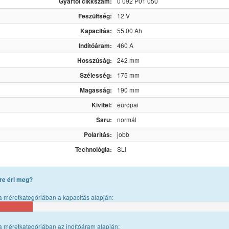
Gyártói cikkszám:
0 092 P01 050
Feszültség:
12 V
Kapacitás:
55.00 Ah
Indítóáram:
460 A
Hosszúság:
242 mm
Szélesség:
175 mm
Magasság:
190 mm
Kivitel:
európai
Saru:
normál
Polaritás:
jobb
Technológia:
SLI
re éri meg?
 méretkategóriában a kapacitás alapján:
 méretkategóriában az indítóáram alapján: