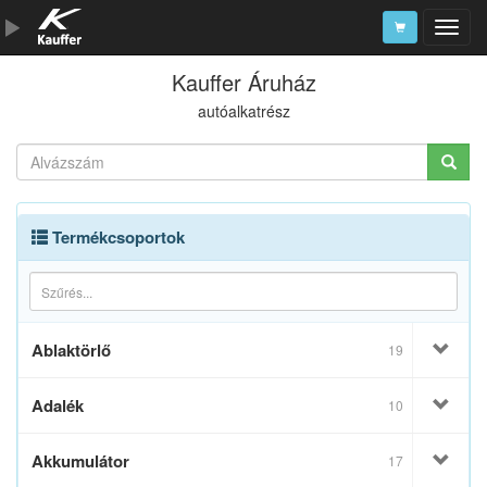
Kauffer Áruház
Szerszámkatalógus
autóalkatrész
Kosár
Alkatrészek
Termékcsoportok
Ablaktörlő
19
Adalék
10
Akkumulátor
17