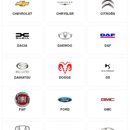
CHEVROLET
CHRYSLER
CITROËN
DACIA
DAEWOO
DAF
DAIHATSU
DODGE
DS
FIAT
FORD
GMC