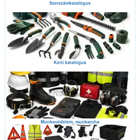
Szerszámkatalógus
Kerti katalógus
Munkavédelem, munkaruha