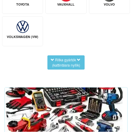
TOYOTA
VAUXHALL
VOLVO
VOLKSWAGEN (VW)
Ritka gyártók
(kattintásra nyílik)