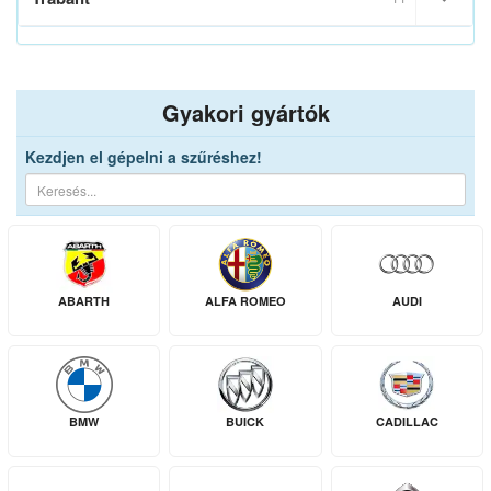
Gyakori gyártók
Kezdjen el gépelni a szűréshez!
ABARTH
ALFA ROMEO
AUDI
BMW
BUICK
CADILLAC