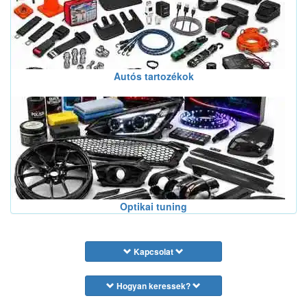
Autós tartozékok
Optikai tuning
Kapcsolat
Hogyan keressek?