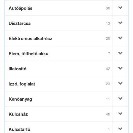
Autóápolás
30
Dísztárcsa
13
Elektromos alkatrész
20
Elem, tölthető akku
7
Illatosító
42
Izzó, foglalat
23
Kenőanyag
11
Kulcsház
40
Kulcstartó
1