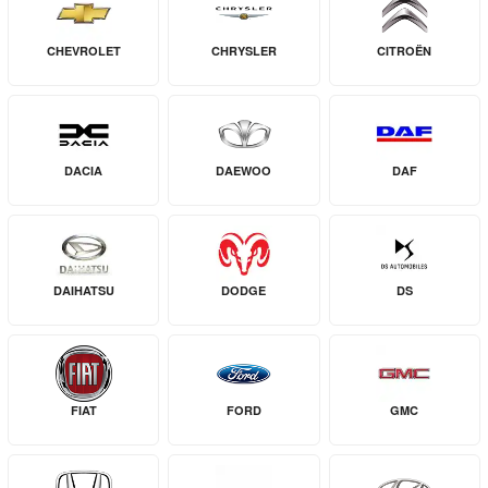
CHEVROLET
CHRYSLER
CITROËN
DACIA
DAEWOO
DAF
DAIHATSU
DODGE
DS
FIAT
FORD
GMC