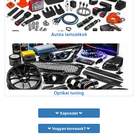
Autós tartozékok
Optikai tuning
Kapcsolat
Hogyan keressek?