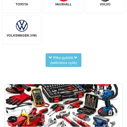
TOYOTA
VAUXHALL
VOLVO
VOLKSWAGEN (VW)
Ritka gyártók
(kattintásra nyílik)