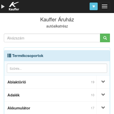
Kauffer Áruház
Szerszámkatalógus
autóalkatrész
Kosár
Alkatrészek
Termékcsoportok
Ablaktörlő
19
Adalék
10
Akkumulátor
17