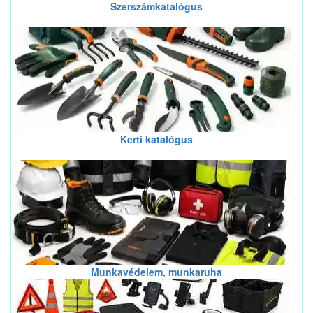
Szerszámkatalógus
Kerti katalógus
Munkavédelem, munkaruha