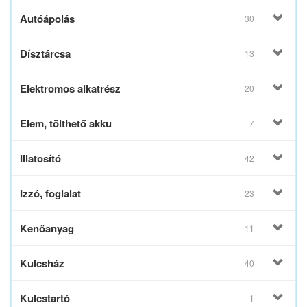
Autóápolás
30
Dísztárcsa
13
Elektromos alkatrész
20
Elem, tölthető akku
7
Illatosító
42
Izzó, foglalat
23
Kenőanyag
11
Kulcsház
40
Kulcstartó
1