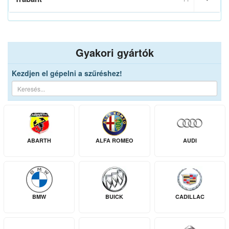
Gyakori gyártók
Kezdjen el gépelni a szűréshez!
ABARTH
ALFA ROMEO
AUDI
BMW
BUICK
CADILLAC