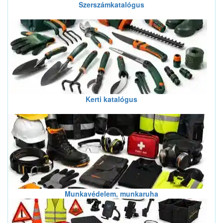
Szerszámkatalógus
Kerti katalógus
Munkavédelem, munkaruha