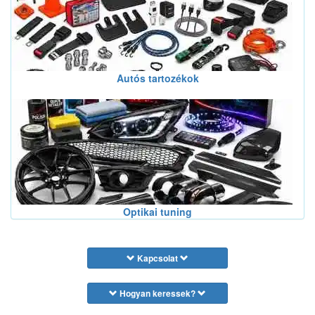
Autós tartozékok
Optikai tuning
Kapcsolat
Hogyan keressek?