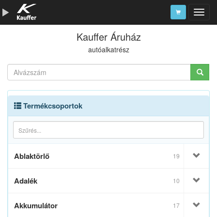
Kauffer Áruház
Szerszámkatalógus
autóalkatrész
Kosár
Alkatrészek
Termékcsoportok
Ablaktörlő
19
Adalék
10
Akkumulátor
17