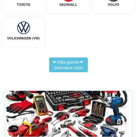
TOYOTA
VAUXHALL
VOLVO
VOLKSWAGEN (VW)
Ritka gyártók
(kattintásra nyílik)