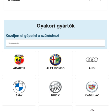
Gyakori gyártók
Kezdjen el gépelni a szűréshez!
ABARTH
ALFA ROMEO
AUDI
BMW
BUICK
CADILLAC