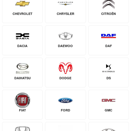
CHEVROLET
CHRYSLER
CITROËN
DACIA
DAEWOO
DAF
DAIHATSU
DODGE
DS
FIAT
FORD
GMC