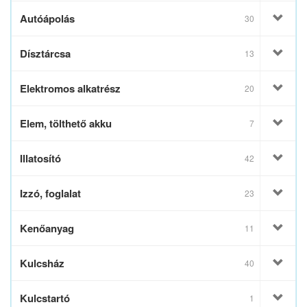
Autóápolás
30
Dísztárcsa
13
Elektromos alkatrész
20
Elem, tölthető akku
7
Illatosító
42
Izzó, foglalat
23
Kenőanyag
11
Kulcsház
40
Kulcstartó
1