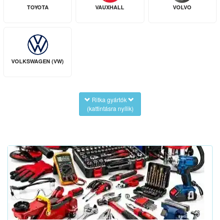
TOYOTA
VAUXHALL
VOLVO
VOLKSWAGEN (VW)
Ritka gyártók
(kattintásra nyílik)