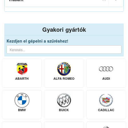
Gyakori gyártók
Kezdjen el gépelni a szűréshez!
ABARTH
ALFA ROMEO
AUDI
BMW
BUICK
CADILLAC