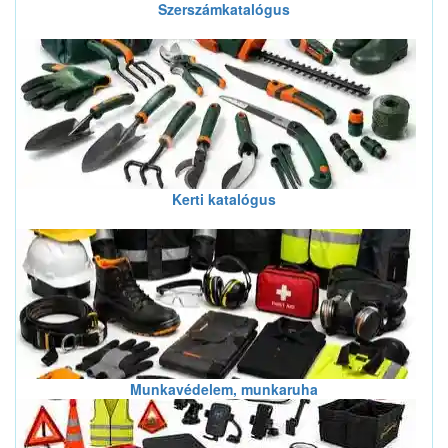
Szerszámkatalógus
Kerti katalógus
Munkavédelem, munkaruha