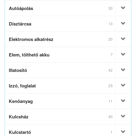
Autóápolás
30
Dísztárcsa
13
Elektromos alkatrész
20
Elem, tölthető akku
7
Illatosító
42
Izzó, foglalat
23
Kenőanyag
11
Kulcsház
40
Kulcstartó
1