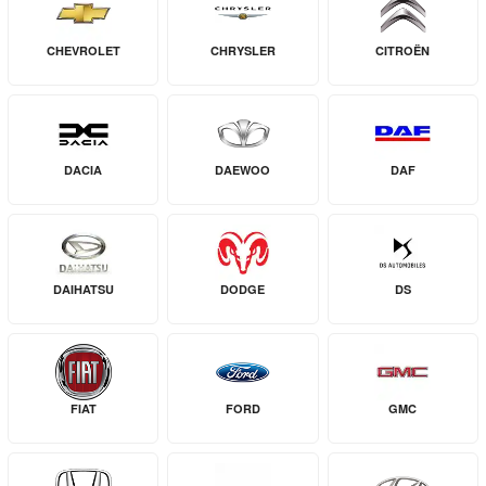
CHEVROLET
CHRYSLER
CITROËN
DACIA
DAEWOO
DAF
DAIHATSU
DODGE
DS
FIAT
FORD
GMC