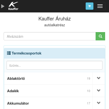
Kauffer Áruház
Szerszámkatalógus
autóalkatrész
Kosár
Alkatrészek
Termékcsoportok
Ablaktörlő
19
Adalék
10
Akkumulátor
17