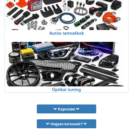
Autós tartozékok
Optikai tuning
Kapcsolat
Hogyan keressek?