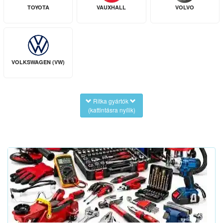
TOYOTA
VAUXHALL
VOLVO
VOLKSWAGEN (VW)
Ritka gyártók
(kattintásra nyílik)