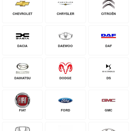
CHEVROLET
CHRYSLER
CITROËN
DACIA
DAEWOO
DAF
DAIHATSU
DODGE
DS
FIAT
FORD
GMC