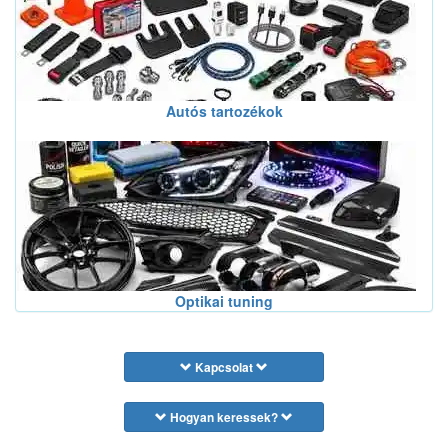
Autós tartozékok
Optikai tuning
Kapcsolat
Hogyan keressek?