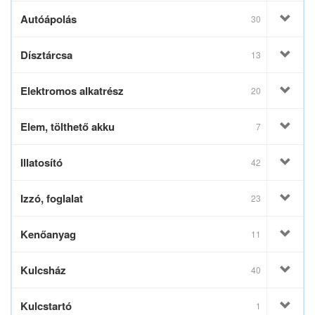
Autóápolás
30
Dísztárcsa
13
Elektromos alkatrész
20
Elem, tölthető akku
7
Illatosító
42
Izzó, foglalat
23
Kenőanyag
11
Kulcsház
40
Kulcstartó
1