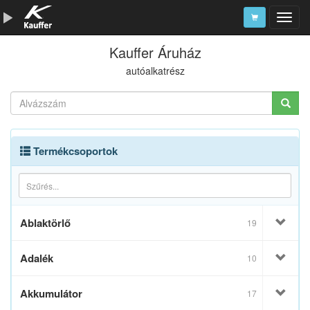
Kauffer Áruház
Szerszámkatalógus
autóalkatrész
Kosár
Alkatrészek
Termékcsoportok
Ablaktörlő
19
Adalék
10
Akkumulátor
17