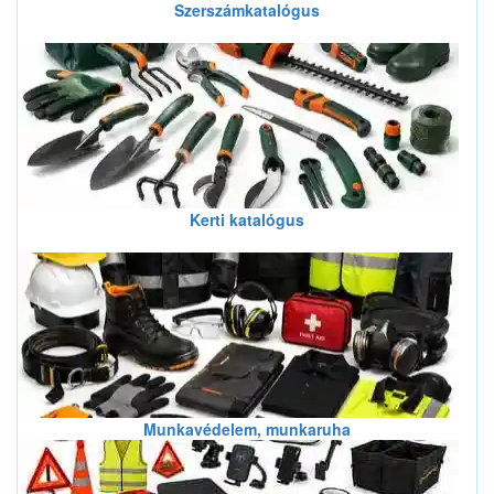
Szerszámkatalógus
Kerti katalógus
Munkavédelem, munkaruha