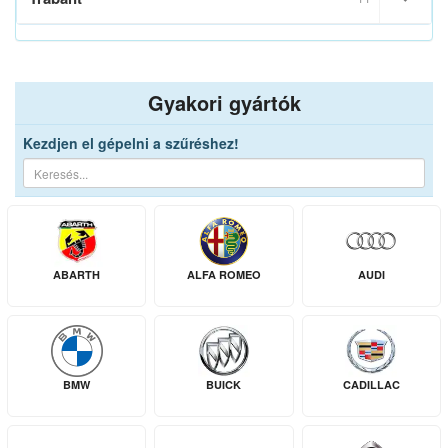
Gyakori gyártók
Kezdjen el gépelni a szűréshez!
ABARTH
ALFA ROMEO
AUDI
BMW
BUICK
CADILLAC