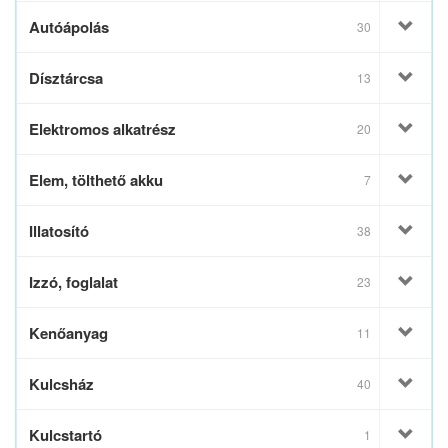
Autóápolás
30
Dísztárcsa
13
Elektromos alkatrész
20
Elem, tölthető akku
7
Illatosító
38
Izzó, foglalat
23
Kenőanyag
11
Kulcsház
40
Kulcstartó
1