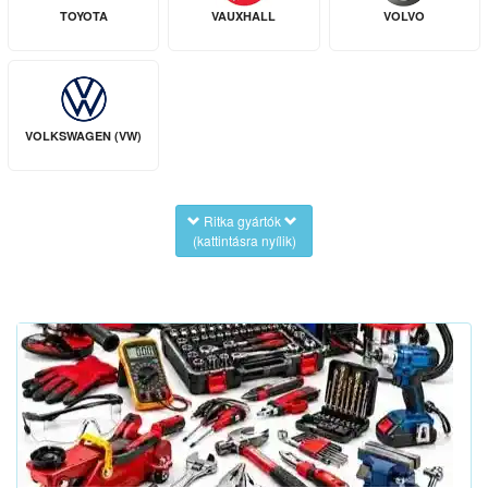
TOYOTA
VAUXHALL
VOLVO
VOLKSWAGEN (VW)
Ritka gyártók
(kattintásra nyílik)