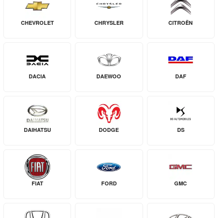
CHEVROLET
CHRYSLER
CITROËN
DACIA
DAEWOO
DAF
DAIHATSU
DODGE
DS
FIAT
FORD
GMC