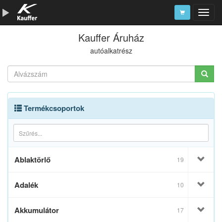
Kauffer Áruház
Szerszámkatalógus
autóalkatrész
Kosár
Alkatrészek
Termékcsoportok
Ablaktörlő
19
Adalék
10
Akkumulátor
17