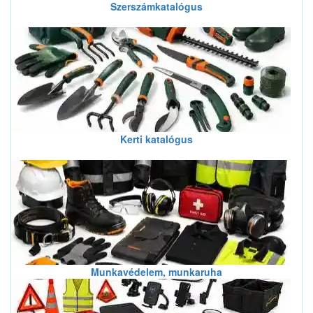
Szerszámkatalógus
Kerti katalógus
Munkavédelem, munkaruha