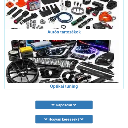
Autós tartozékok
Optikai tuning
Kapcsolat
Hogyan keressek?