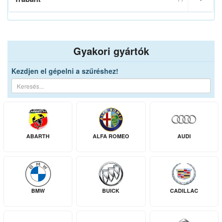
Gyakori gyártók
Kezdjen el gépelni a szűréshez!
ABARTH
ALFA ROMEO
AUDI
BMW
BUICK
CADILLAC