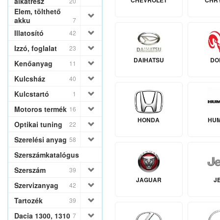
CHEVROLET
CHR
alkatrész
20
Elem, tölthető
akku
7
Illatosító
42
Izzó, foglalat
23
DAIHATSU
DO
Kenőanyag
11
Kulcsház
40
Kulcstartó
1
Motoros termék
16
HONDA
HU
Optikai tuning
22
Szerelési anyag
58
Szerszámkatalógus
Szerszám
39
JAGUAR
J
Szervizanyag
42
Tartozék
39
Dacia 1300, 1310
7