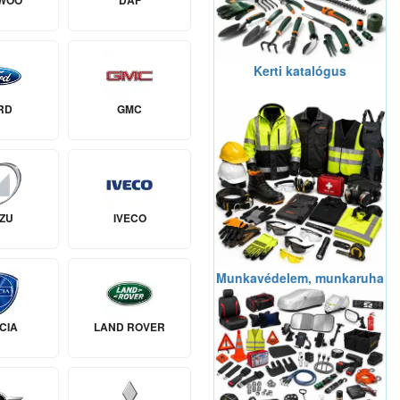
WOO
DAF
Kerti katalógus
RD
GMC
UZU
IVECO
Munkavédelem, munkaruha
CIA
LAND ROVER