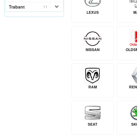
Trabant
11
LEXUS
M
NISSAN
OLDS
RAM
REN
SEAT
SK