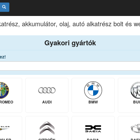
atrész, akkumulátor, olaj, autó alkatrész bolt és 
Gyakori gyártók
ez!
 ROMEO
AUDI
BMW
BU