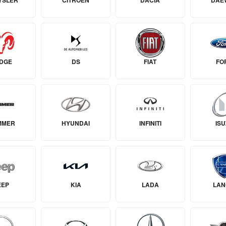
YSLER
CITROËN
DACIA
DAE
DGE
DS
FIAT
FO
MMER
HYUNDAI
INFINITI
IS
EEP
KIA
LADA
LAN