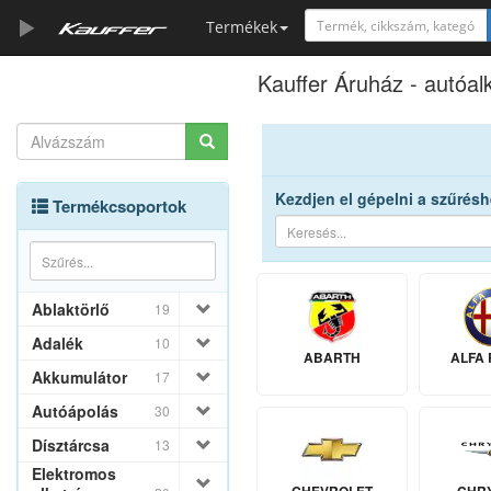
Termékek
Kauffer Áruház - autóalk
Szerszámkatalógus
Kosár
Alkatrészek
Kezdjen el gépelni a szűrésh
Termékcsoportok
Ablaktörlő
19
Adalék
10
ABARTH
ALFA
Akkumulátor
17
Autóápolás
30
Dísztárcsa
13
Elektromos