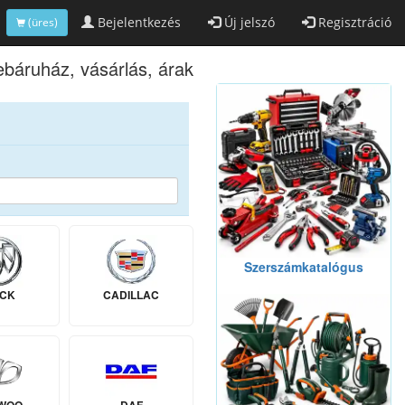
Bejelentkezés
Új jelszó
Regisztráció
(üres)
webáruház, vásárlás, árak
Szerszámkatalógus
ICK
CADILLAC