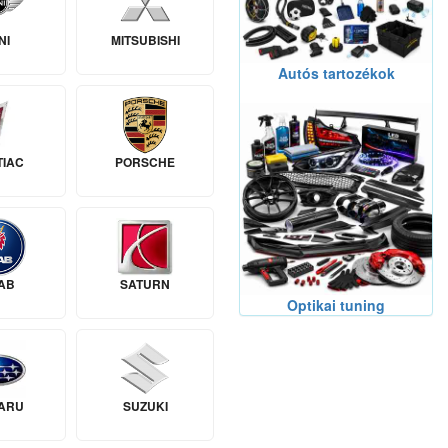
NI
MITSUBISHI
Autós tartozékok
TIAC
PORSCHE
AB
SATURN
Optikai tuning
ARU
SUZUKI