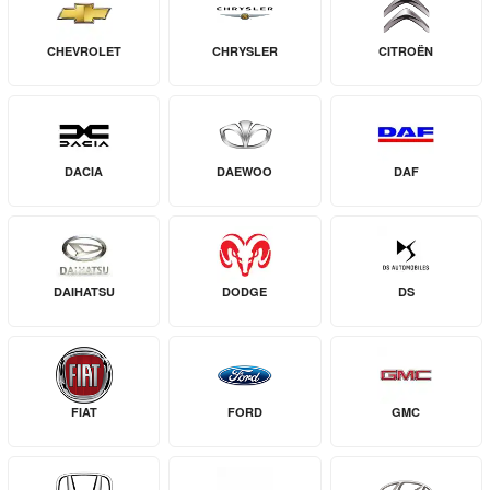
CHEVROLET
CHRYSLER
CITROËN
DACIA
DAEWOO
DAF
DAIHATSU
DODGE
DS
FIAT
FORD
GMC