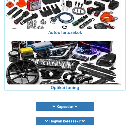
Autós tartozékok
Optikai tuning
Kapcsolat
Hogyan keressek?