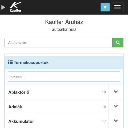
Kauffer Áruház
Szerszámkatalógus
autóalkatrész
Kosár
Alkatrészek
Termékcsoportok
Ablaktörlő
19
Adalék
10
Akkumulátor
17