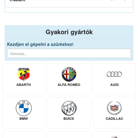
Gyakori gyártók
Kezdjen el gépelni a szűréshez!
ABARTH
ALFA ROMEO
AUDI
BMW
BUICK
CADILLAC