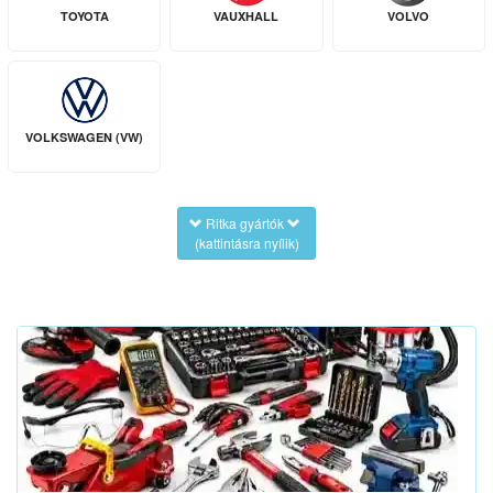
TOYOTA
VAUXHALL
VOLVO
VOLKSWAGEN (VW)
Ritka gyártók
(kattintásra nyílik)