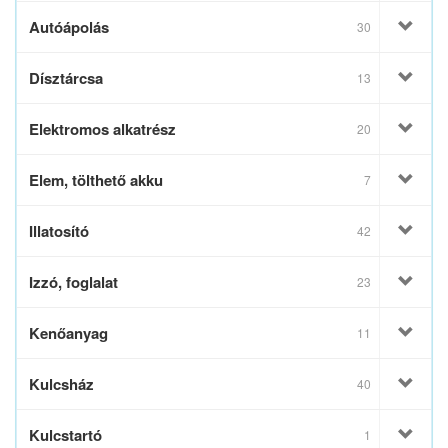
Autóápolás
30
Dísztárcsa
13
Elektromos alkatrész
20
Elem, tölthető akku
7
Illatosító
42
Izzó, foglalat
23
Kenőanyag
11
Kulcsház
40
Kulcstartó
1