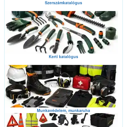
Szerszámkatalógus
Kerti katalógus
Munkavédelem, munkaruha