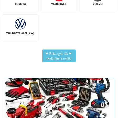
TOYOTA
VAUXHALL
VOLVO
VOLKSWAGEN (VW)
Ritka gyártók
(kattintásra nyílik)