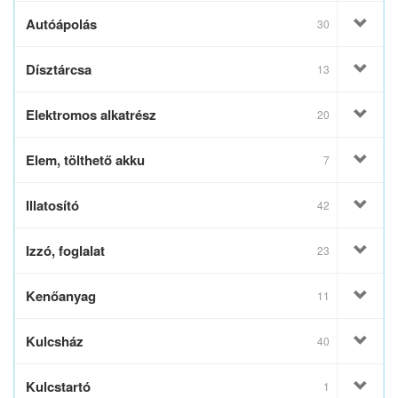
Autóápolás
30
Dísztárcsa
13
Elektromos alkatrész
20
Elem, tölthető akku
7
Illatosító
42
Izzó, foglalat
23
Kenőanyag
11
Kulcsház
40
Kulcstartó
1