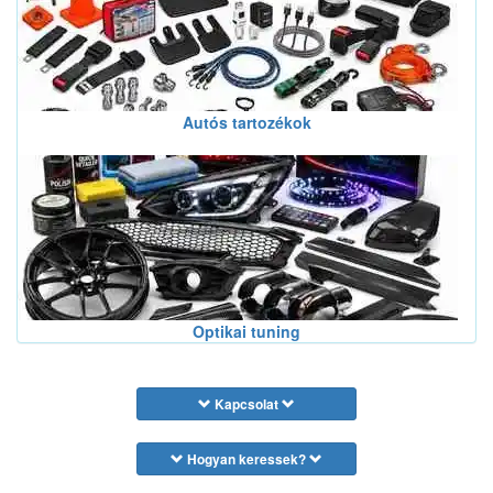
Autós tartozékok
Optikai tuning
Kapcsolat
Hogyan keressek?