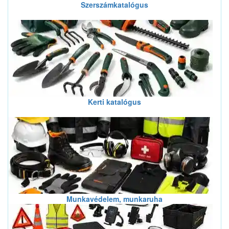
Szerszámkatalógus
Kerti katalógus
Munkavédelem, munkaruha