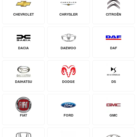
CHEVROLET
CHRYSLER
CITROËN
DACIA
DAEWOO
DAF
DAIHATSU
DODGE
DS
FIAT
FORD
GMC