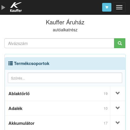
Kauffer Áruház
Szerszámkatalógus
autóalkatrész
Kosár
Alkatrészek
Termékcsoportok
Ablaktörlő
19
Adalék
10
Akkumulátor
17