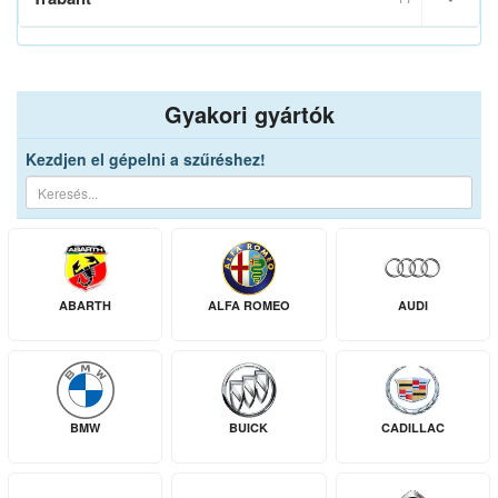
Gyakori gyártók
Kezdjen el gépelni a szűréshez!
ABARTH
ALFA ROMEO
AUDI
BMW
BUICK
CADILLAC