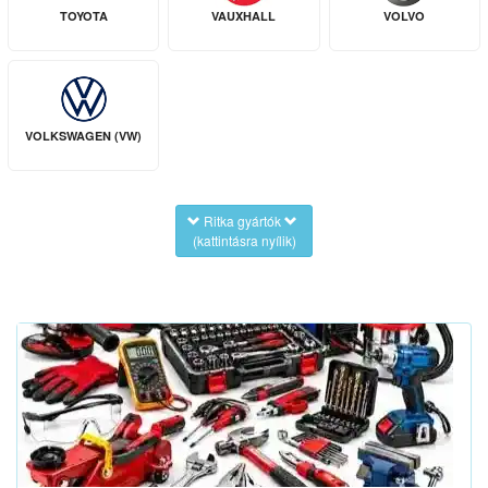
TOYOTA
VAUXHALL
VOLVO
VOLKSWAGEN (VW)
Ritka gyártók
(kattintásra nyílik)