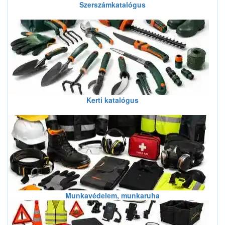
Szerszámkatalógus
Kerti katalógus
Munkavédelem, munkaruha