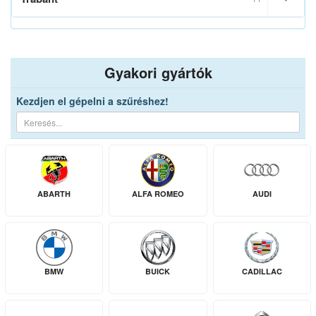
Gyakori gyártók
Kezdjen el gépelni a szűréshez!
ABARTH
ALFA ROMEO
AUDI
BMW
BUICK
CADILLAC