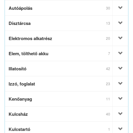
Autóápolás
30
Dísztárcsa
13
Elektromos alkatrész
20
Elem, tölthető akku
7
Illatosító
42
Izzó, foglalat
23
Kenőanyag
11
Kulcsház
40
Kulcstartó
1