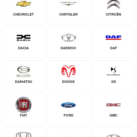
CHEVROLET
CHRYSLER
CITROËN
DACIA
DAEWOO
DAF
DAIHATSU
DODGE
DS
FIAT
FORD
GMC