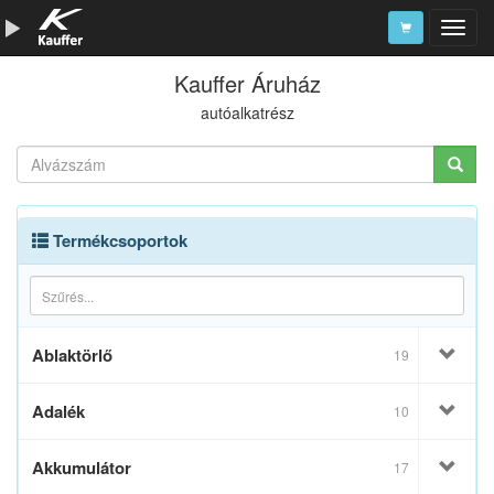
Kauffer Áruház
Szerszámkatalógus
autóalkatrész
Kosár
Alkatrészek
Termékcsoportok
Ablaktörlő
19
Adalék
10
Akkumulátor
17