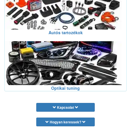
Autós tartozékok
Optikai tuning
Kapcsolat
Hogyan keressek?