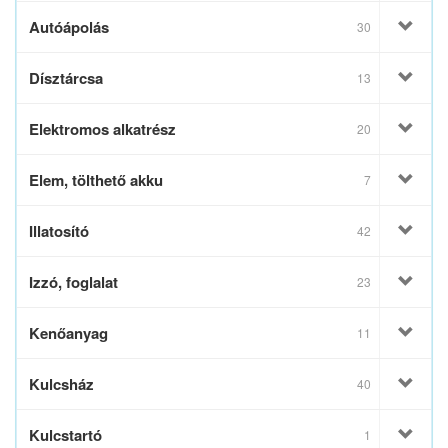
Autóápolás
30
Dísztárcsa
13
Elektromos alkatrész
20
Elem, tölthető akku
7
Illatosító
42
Izzó, foglalat
23
Kenőanyag
11
Kulcsház
40
Kulcstartó
1