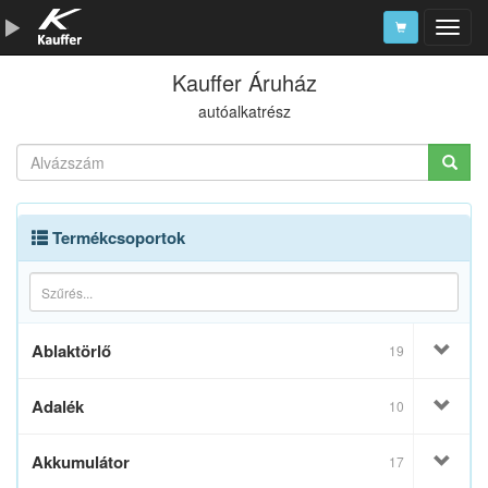
Kauffer Áruház
Szerszámkatalógus
autóalkatrész
Kosár
Alkatrészek
Termékcsoportok
Ablaktörlő
19
Adalék
10
Akkumulátor
17