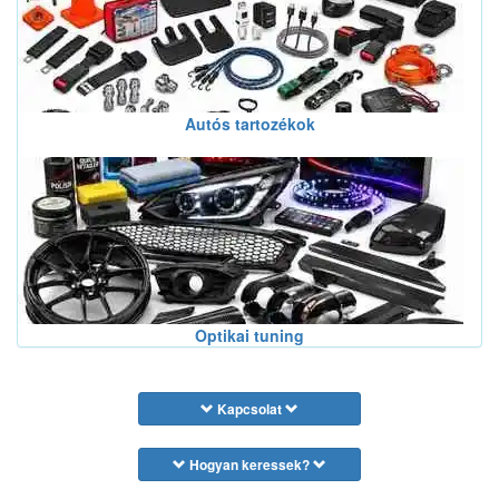
Autós tartozékok
Optikai tuning
Kapcsolat
Hogyan keressek?