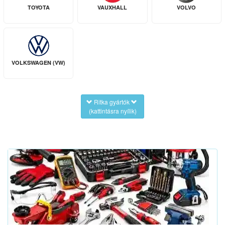
TOYOTA
VAUXHALL
VOLVO
VOLKSWAGEN (VW)
Ritka gyártók
(kattintásra nyílik)