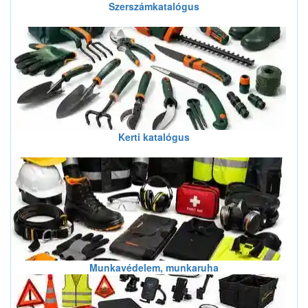
Szerszámkatalógus
Kerti katalógus
Munkavédelem, munkaruha