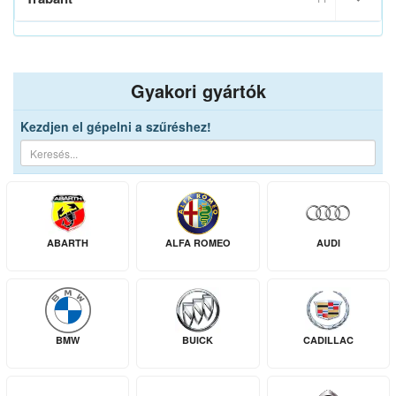
Gyakori gyártók
Kezdjen el gépelni a szűréshez!
ABARTH
ALFA ROMEO
AUDI
BMW
BUICK
CADILLAC