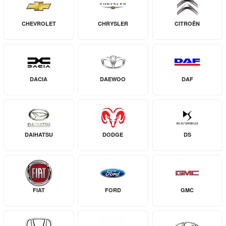
CHEVROLET
CHRYSLER
CITROËN
DACIA
DAEWOO
DAF
DAIHATSU
DODGE
DS
FIAT
FORD
GMC